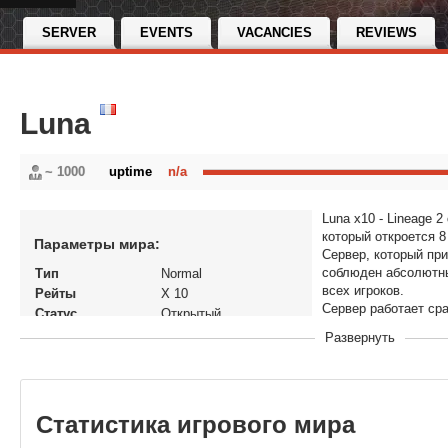
SERVER
EVENTS
VACANCIES
REVIEWS
Luna
~ 1000
uptime
n/a
Luna x10 - Lineage
который откроется 8
Параметры мира:
Сервер, который при
соблюден абсолютн
Тип
Normal
всех игроков.
Рейты
X 10
Сервер работает ср
Статус
Открытый
и INTERLUDE!
Версия игры
Lineage 2: Interlude
Развернуть
В рейтинге с
23-01-2025, 13:39
Перенос кланов
Нет
Теги
l2rehab l2re...
Статистика игрового мира