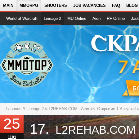
MAIN
MMORPG
SHOOTERS
JOB VACANCIES
FAQ
BLOG
World of Warcraft
Lineage 2
MU Online
Aion
RF Online
Jad
Главная
//
Lineage 2
//
L2REHAB.COM - Airin x5. Открытие 1 Августа!
/
25
17.
1101