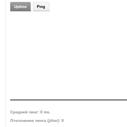
Авто-лут (включаемый через .menu)
Uptime
Ping
Автоматические ивенты, турниры и эвенты от ГМа
Без Pay-to-Win — вся донат-система ограничена косметикой и серви
Средний пинг: 0 ms.
Отклонение пинга (jitter): 0