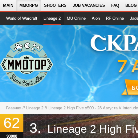
MAIN
MMORPG
SHOOTERS
JOB VACANCIES
FAQ
BLOG
World of Warcraft
Lineage 2
MU Online
Aion
RF Online
Jad
Главная
//
Lineage 2
//
Lineage 2 High Five x500 - 28 Августа
// Interlud
62
3.
93008