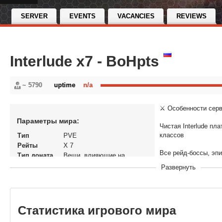
SERVER
EVENTS
VACANCIES
REVIEWS
Interlude x7 - BoHpts
~ 5790
uptime
n/a
⚔️ Особенности серв
Параметры мира:
Чистая Interlude пл
классов
Тип
PVE
Рейты
X 7
Все рейд-боссы, эп
Тип доната
Вещи, влияющие на
экономику
Развернуть
Рабочие Seven Signs,
В рейтинге с
02-01-2026, 16:37
Перенос
Нет
Старт без грейд-огр
кланов
Поддержка ALT+B с
Статистика игрового мира