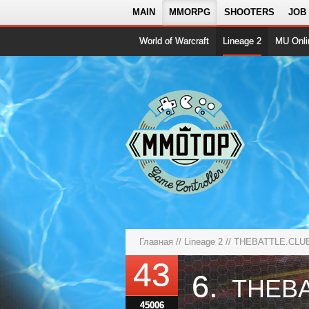
MAIN
MMORPG
SHOOTERS
JOB
World of Warcraft
Lineage 2
MU Onli
Главная
//
Lineage 2
//
THEBATTLE.CLUB
43
6.
45006