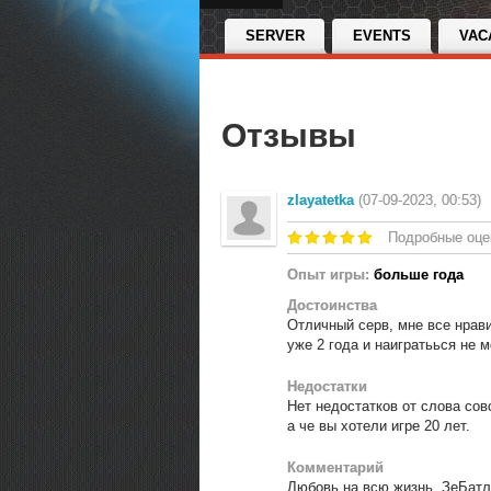
SERVER
EVENTS
VAC
Отзывы
zlayatetka
(07-09-2023, 00:53)
Подробные оце
Опыт игры:
больше года
Достоинства
Отличный серв, мне все нрави
уже 2 года и наигратьься не м
Недостатки
Нет недостатков от слова совс
а че вы хотели игре 20 лет.
Комментарий
Любовь на всю жизнь. ЗеБат