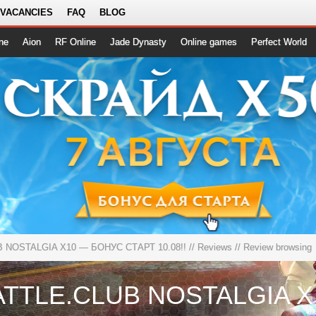
 VACANCIES
FAQ
BLOG
ne
Aion
RF Online
Jade Dynasty
Online games
Perfect World
 NOSTALGIA X10 — БОНУС СТАРТ 10.08!!
//
Reviews
// Review browsing
THEBATTL