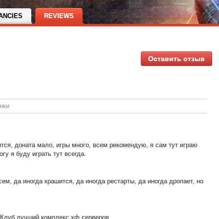
ANCIES
REVIEWS
Оставить отзыв
нки
тся, доната мало, игры много, всем рекомендую, я сам тут играю
огу я буду играть тут всегда.
ем, да иногда крашится, да иногда рестарты, да иногда дропает, но
лКлуб лучший комплекс хф серверов