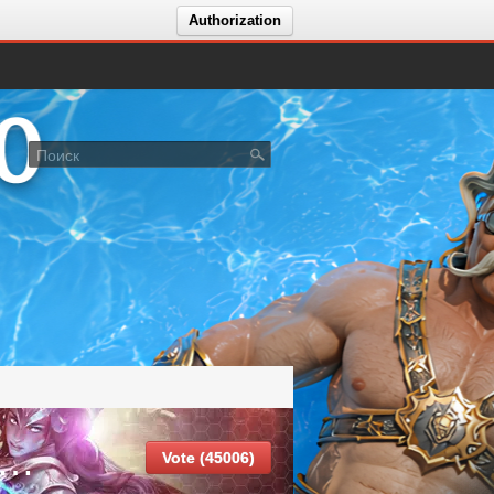
Authorization
E.CLUB NOSTALGIA X10 — BONUS START ON JULY 10.08! отзыв zlayatetka
Vote (45006)