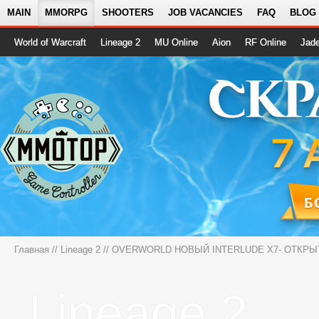
MAIN
MMORPG
SHOOTERS
JOB VACANCIES
FAQ
BLOG
World of Warcraft
Lineage 2
MU Online
Aion
RF Online
Jad
Главная
//
Lineage 2
//
OVERWORLD НОВЫЙ INTERLUDE X7- ОТКРЫ
Lineage 2