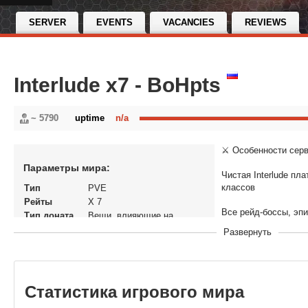
SERVER
EVENTS
VACANCIES
REVIEWS
Interlude x7 - BoHpts
~ 5790
uptime
n/a
⚔️ Особенности серв
Параметры мира:
Чистая Interlude пл
классов
Тип
PVE
Рейты
X 7
Все рейд-боссы, эп
Тип доната
Вещи, влияющие на
экономику
Развернуть
Рабочие Seven Signs,
В рейтинге с
02-01-2026, 16:37
Перенос
Нет
Старт без грейд-огр
кланов
Поддержка ALT+B с
Статистика игрового мира