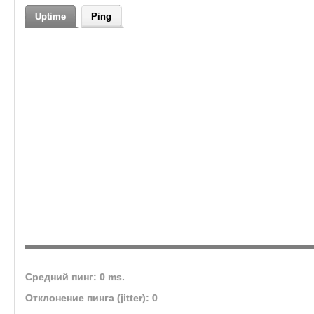
Авто-лут (включаемый через .menu)
Uptime
Ping
Автоматические ивенты, турниры и эвенты от ГМа
Без Pay-to-Win — вся донат-система ограничена косметикой и серви
Средний пинг: 0 ms.
Отклонение пинга (jitter): 0