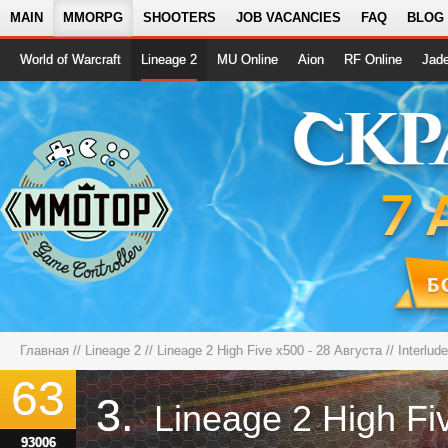
MAIN
MMORPG
SHOOTERS
JOB VACANCIES
FAQ
BLOG
World of Warcraft
Lineage 2
MU Online
Aion
RF Online
Jad
Главная
//
Lineage 2
//
Lineage 2 High Five x500 - 28 Августа
// Interlud
63
3.
93006