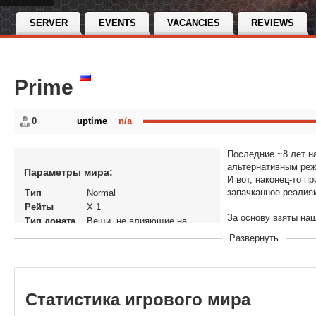
SERVER
EVENTS
VACANCIES
REVIEWS
Prime
0
uptime
n/a
Последние ~8 лет н
альтернативным реж
Параметры мира:
И вот, наконец-то п
запачканное реалия
Тип
Normal
Рейты
X 1
За основу взяты наш
Тип доната
Вещи, не влияющие на
элементы classic се
экономику
Развернуть
Статус
Закрытый
Все рейты х1, преми
В рейтинге с
22-02-2023, 18:12
магазине (даже без 
Перенос
Нет
кланов
Статистика игрового мира