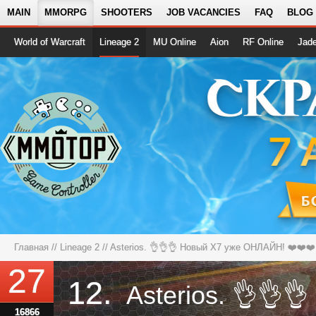
MAIN
MMORPG
SHOOTERS
JOB VACANCIES
FAQ
BLOG
World of Warcraft
Lineage 2
MU Online
Aion
RF Online
Jad
Главная
//
Lineage 2
//
Asterios. 👌👌👌 Новый X7 уже ОНЛАЙН! ❤️❤️❤️
27
12.
16866