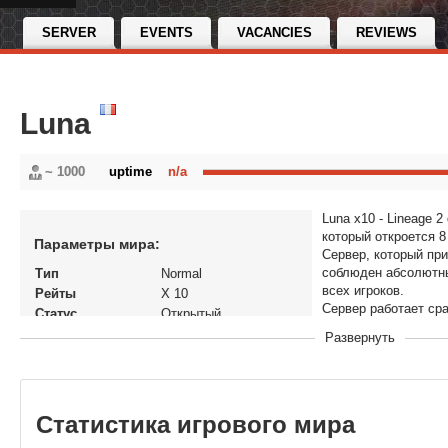
SERVER
EVENTS
VACANCIES
REVIEWS
Luna
~ 1000
uptime
n/a
Luna x10 - Lineage
который откроется 8
Параметры мира:
Сервер, который при
соблюден абсолютн
Тип
Normal
всех игроков.
Рейты
X 10
Сервер работает ср
Статус
Открытый
и INTERLUDE!
Версия игры
Lineage 2: Interlude
Развернуть
В рейтинге с
23-01-2025, 13:39
Перенос кланов
Нет
Теги
l2rehab l2re...
Статистика игрового мира