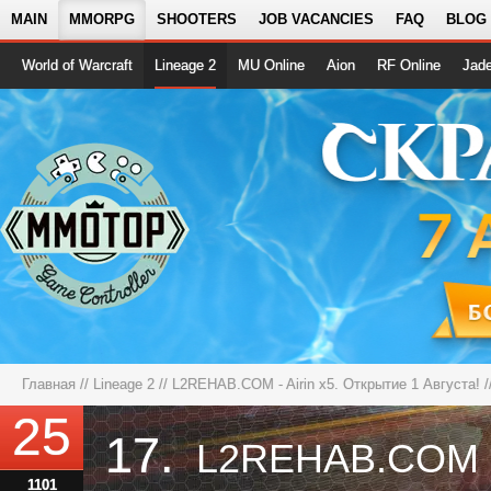
MAIN
MMORPG
SHOOTERS
JOB VACANCIES
FAQ
BLOG
World of Warcraft
Lineage 2
MU Online
Aion
RF Online
Jad
Главная
//
Lineage 2
//
L2REHAB.COM - Airin x5. Открытие 1 Августа!
/
25
17.
1101