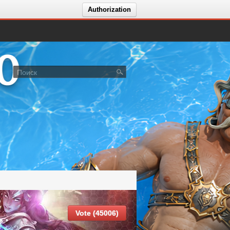
Authorization
LGIA X10 — BONUS START ON JULY 10.08!
Vote (45006)