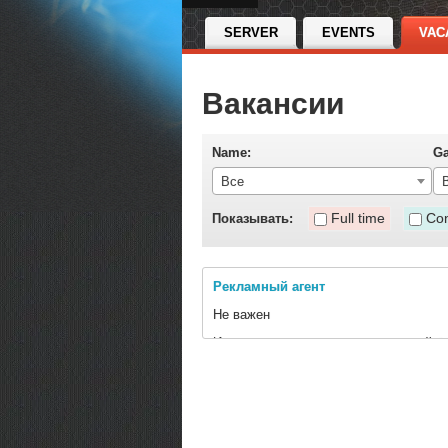
SERVER
EVENTS
VAC
Вакансии
Name:
G
Все
Full time
Con
Показывать:
Рекламный агент
Не важен
Ищем в команду человека, который бу
- анонсеры
- общение (комьюнити менеджмент)
- общение с пати лидерами, евро кла
- представительская деятельность,