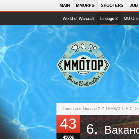
MAIN
MMORPG
SHOOTERS
JOB
World of Warcraft
Lineage 2
MU Onli
Главная
//
Lineage 2
//
THEBATTLE.CLUB
43
6.
45006