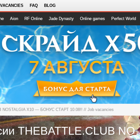
 VACANCIES
FAQ
BLOG
ne
Aion
RF Online
Jade Dynasty
Online games
Perfect World
 NOSTALGIA X10 — БОНУС СТАРТ 10.08!!
// Job vacancies
Вакансии THEBATTLE.CLUB NOSTA