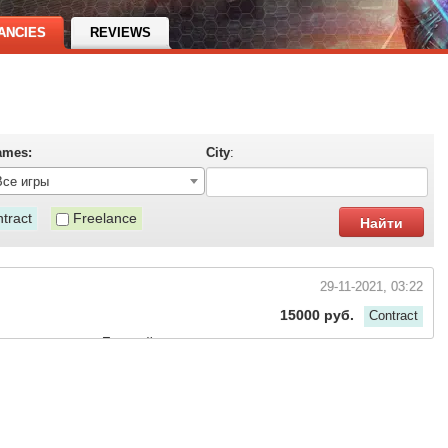
ANCIES
REVIEWS
ames:
City
:
Все игры
tract
Freelance
29-11-2021, 03:22
15000 руб.
Contract
дет отвечать за Европейское комьюнити,
н лидерами
 а именно, представлять интересы ИГРОКОВ ЕВРОПЫ среди