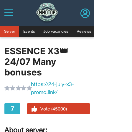
Server
Events
Job vacancies
Reviews
ESSENCE X3👑
24/07 Many
bonuses
https://24-july-x3-
promo.link/
7
Vote (45000)
About server: