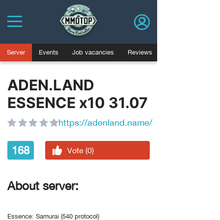
Server
Events
Job vacancies
Reviews
ADEN.LAND
ESSENCE x10 31.07
https://adenland.name/
168
Vote (0)
About server:
Essence: Samurai (540 protocol)