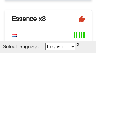
Essence x3
x
Select language:
x3
n/a
Uptime
~ 2000
Essence
Оставить отзыв
Политика конфиденциальности
Пользовательское соглашение
Advertising