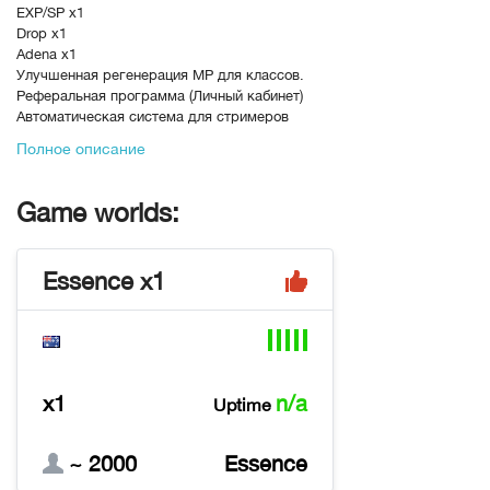
EXP/SP x1
Drop x1
Adena x1
Улучшенная регенерация MP для классов.
Реферальная программа (Личный кабинет)
Автоматическая система для стримеров
(Личный кабинет)
Полное описание
Биржа (Личный кабинет)
Уникальные ивенты: PvP Арена, PvP
Сражение, Мясорубка.
Game worlds:
В рейтинге с
04-07-2026, 12:58
Переходов
4955
Теги
l2, essence, pvp, pve
Essence x1
x1
n/a
Uptime
~ 2000
Essence