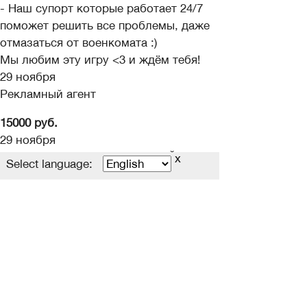
- Наш супорт которые работает 24/7
поможет решить все проблемы, даже
отмазаться от военкомата :)
Мы любим эту игру <3 и ждём тебя!
29 ноября
Рекламный агент
15000 руб.
29 ноября
Открытие 17 Декабря МИД РЕЙТ Erica
x
Select language:
x50!
Приветствую! Немного о будущем х50,
не буду скромничать мы один из
топовых на рынке ХФ серверов, но
перейдём ближе к делу.
Что вы получите если начнёте игру на
сервере:
- Стабильный и большой онлайн,